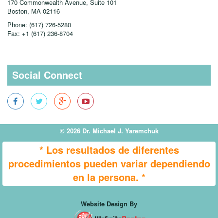
170 Commonwealth Avenue, Suite 101
Boston, MA
02116
Phone:
(617) 726-5280
Fax:
+1 (617) 236-8704
Social Connect
© 2026 Dr. Michael J. Yaremchuk
* Los resultados de diferentes
procedimientos pueden variar dependiendo
en la persona. *
Website Design By